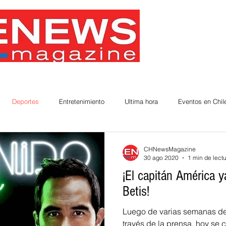
Deportes
Entretenimiento
Ultima hora
Eventos en Chil
Chilenos por el Mundo
Productos Chilenos Destacados
Actualid
CHNewsMagazine
30 ago 2020
1 min de lect
¡El capitán América y
Betis!
Luego de varias semanas de negociaciones y rumores a
través de la prensa, hoy se confirmó oficialmente el