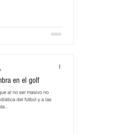
a
bra en el golf
 que al no ser masivo no
iática del fútbol y a las
a...