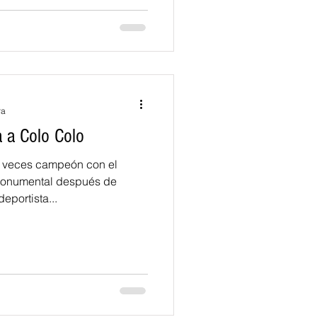
ra
a a Colo Colo
os veces campeón con el
 Monumental después de
eportista...