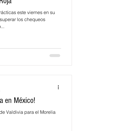
Roja
rácticas este viernes en su
 superar los chequeos
o...
a
la en México!
e Valdivia para el Morelia