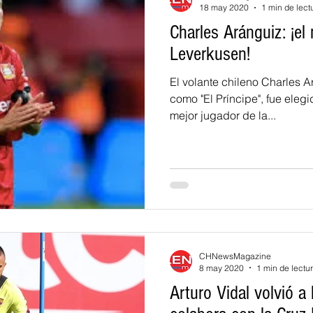
18 may 2020
1 min de lect
Charles Aránguiz: ¡el
Leverkusen!
El volante chileno Charles 
como "El Príncipe", fue elegido por la hinchada como el
mejor jugador de la...
CHNewsMagazine
8 may 2020
1 min de lectu
Arturo Vidal volvió a 