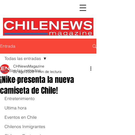
Entrada
Todas las entradas
CHNewsMagazine
Todas las entradas
22 ago 2020
1 min de lectura
¡Nike presenta la nueva
Sabores de Chile
camiseta de Chile!
Deportes
Entretenimiento
Ultima hora
Eventos en Chile
Chilenos Inmigrantes