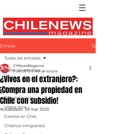
Entrada
Todas las entradas
CHNewsMagazine
Todas las entradas
7 oct 2019
2 min de lectura
¿Vives en el extranjero?:
Sabores de Chile
¡Compra una propiedad en
Deportes
Chile con subsidio!
Entretenimiento
Ultima hora
Actualizado:
29 mar 2020
Eventos en Chile
Chilenos Inmigrantes