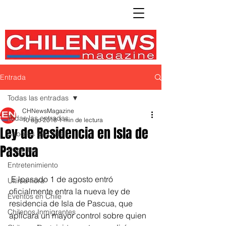
Entrada
Todas las entradas
CHNewsMagazine
Todas las entradas
10 ago 2018
1 min de lectura
Ley de Residencia en Isla de
Sabores de Chile
Pascua
Deportes
Entretenimiento
 E lpasado 1 de agosto entró  
Ultima hora
oficialmente entra la nueva ley de 
Eventos en Chile
residencia de Isla de Pascua, que 
Chilenos Inmigrantes
aplicará un mayor control sobre quien 