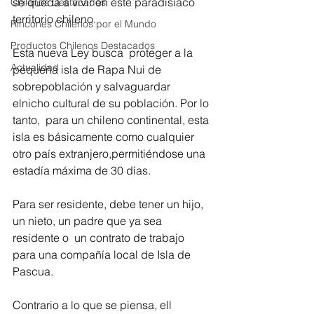
se queda a vivir en este paradisíaco 
Chilenos Destacados
territorio chileno.
Rincones Chilenos por el Mundo
Productos Chilenos Destacados
Esta nueva Ley busca  proteger a la 
Actualidad
pequeña isla de Rapa Nui de 
sobrepoblación y salvaguardar 
elnicho cultural de su población. Por lo 
tanto,  para un chileno continental, esta 
isla es básicamente como cualquier 
otro país extranjero,permitiéndose una  
estadía máxima de 30 días.
Para ser residente, debe tener un hijo, 
un nieto, un padre que ya sea 
residente o  un contrato de trabajo 
para una compañía local de Isla de 
Pascua.
Contrario a lo que se piensa, ell 