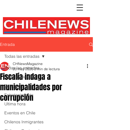
Entrada
Todas las entradas
CHNewsMagazine
Todas las entradas
20 may 2020
2 min de lectura
Fiscalía indaga a
Sabores de Chile
municipalidades por
Deportes
corrupción
Entretenimiento
Ultima hora
Eventos en Chile
Chilenos Inmigrantes