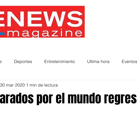
e
Deportes
Entretenimiento
Ultima hora
Eventos
30 mar 2020
1 min de lectura
s Destacados
Rincones Chilenos por el Mundo
Productos 
varados por el mundo regres