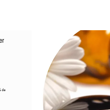
er
% de