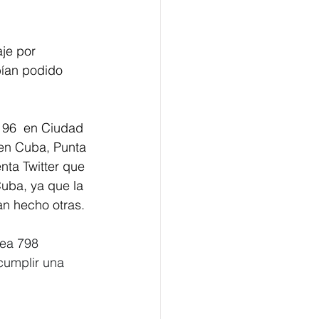
je por 
bían podido 
196  en 
Ciudad 
en Cuba, Punta 
nta Twitter que 
uba, ya que la 
n hecho otras.
rea 798 
cumplir una 