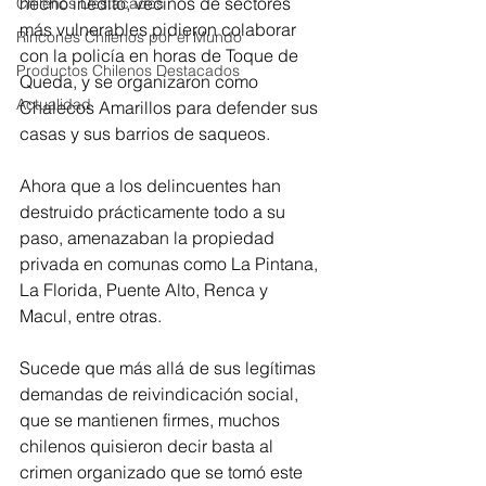
hecho inédito, vecinos de sectores 
Chilenos Destacados
más vulnerables pidieron colaborar 
Rincones Chilenos por el Mundo
con la policía en horas de Toque de 
Productos Chilenos Destacados
Queda, y se organizaron como 
Actualidad
Chalecos Amarillos para defender sus 
casas y sus barrios de saqueos. 
Ahora que a los delincuentes han 
destruido prácticamente todo a su 
paso, amenazaban la propiedad 
privada en comunas como La Pintana, 
La Florida, Puente Alto, Renca y 
Macul, entre otras.
Sucede que más allá de sus legítimas 
demandas de reivindicación social, 
que se mantienen firmes, muchos 
chilenos quisieron decir basta al 
crimen organizado que se tomó este 