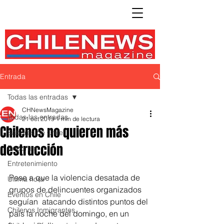
Entrada
Todas las entradas
CHNewsMagazine
Todas las entradas
21 oct 2019
1 min de lectura
Chilenos no quieren más
Sabores de Chile
destrucción
Deportes
Entretenimiento
Pese a que la violencia desatada de 
Ultima hora
grupos de delincuentes organizados 
Eventos en Chile
seguían  atacando distintos puntos del 
Chilenos Inmigrantes
país la noche del domingo, en un 